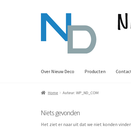
Ga
Ga
door
naar
naar
de
navigatie
inhoud
Over Nieuw Deco
Producten
Contac
Home
Auteur: WP_ND_COM
Niets gevonden
Het ziet er naar uit dat we niet konden vinde