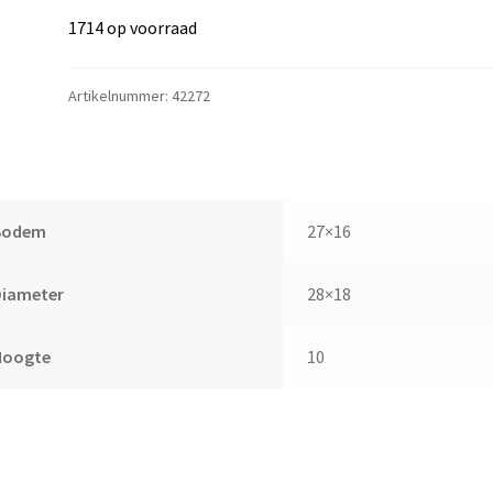
1714 op voorraad
Artikelnummer:
42272
Bodem
27×16
Diameter
28×18
Hoogte
10