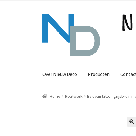
Ga
Ga
door
naar
naar
de
navigatie
inhoud
Over Nieuw Deco
Producten
Contac
Home
Houtwerk
Bak van latten grijsbruin