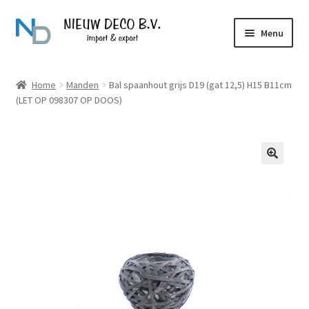
Ga
Ga
Menu
door
naar
naar
de
Over Nieuw Deco
navigatie
inhoud
Home
Manden
Bal spaanhout grijs D19 (gat 12,5) H15 B11cm
(LET OP 098307 OP DOOS)
Producten
Contact