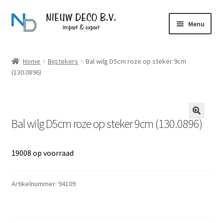
Ga
Ga
Menu
door
naar
naar
de
Over Nieuw Deco
navigatie
inhoud
Home
Bijstekers
Bal wilg D5cm roze op steker 9cm
(130.0896)
Producten
Contact
Bal wilg D5cm roze op steker 9cm (130.0896)
19008 op voorraad
Artikelnummer:
94109