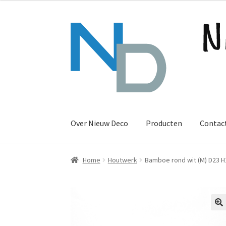
Ga
Ga
door
naar
naar
de
navigatie
inhoud
Over Nieuw Deco
Producten
Contac
Home
Houtwerk
Bamboe rond wit (M) D23 