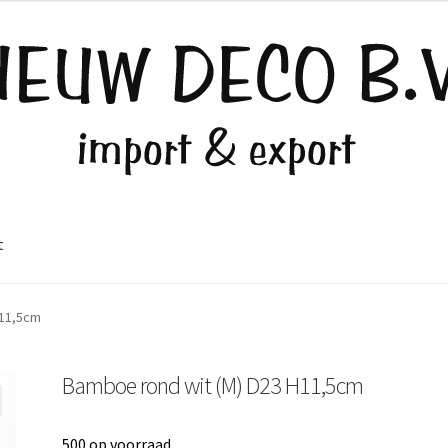
t
H11,5cm
Bamboe rond wit (M) D23 H11,5cm
500 op voorraad