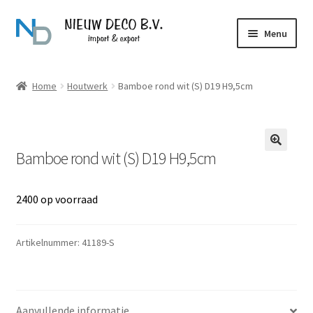
Ga
Ga
Menu
door
naar
naar
de
Over Nieuw Deco
navigatie
inhoud
Home
Houtwerk
Bamboe rond wit (S) D19 H9,5cm
Producten
Contact
Bamboe rond wit (S) D19 H9,5cm
2400 op voorraad
Artikelnummer:
41189-S
Aanvullende informatie