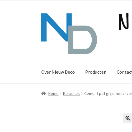
Ga
Ga
door
naar
naar
de
navigatie
inhoud
Over Nieuw Deco
Producten
Contac
Home
Keramiek
Cement pot grijs met zilv