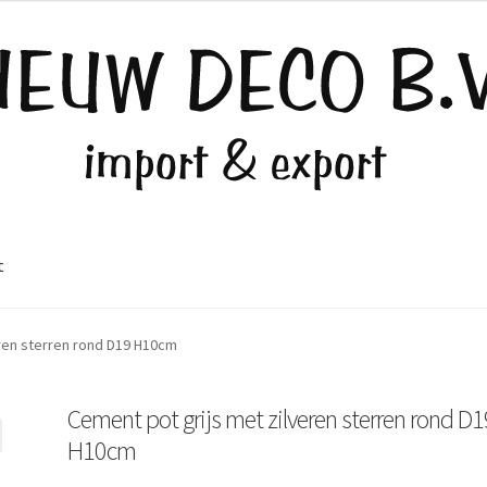
t
eren sterren rond D19 H10cm
Cement pot grijs met zilveren sterren rond D1
H10cm