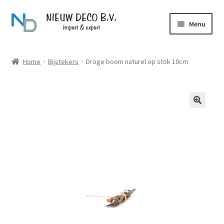
Ga
Ga
Menu
door
naar
naar
de
Over Nieuw Deco
navigatie
inhoud
Home
Bijstekers
Droge boom naturel op stok 10cm
Producten
Contact