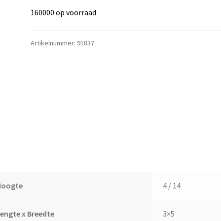
160000 op voorraad
Artikelnummer:
91837
Hoogte
4 / 14
engte x Breedte
3×5