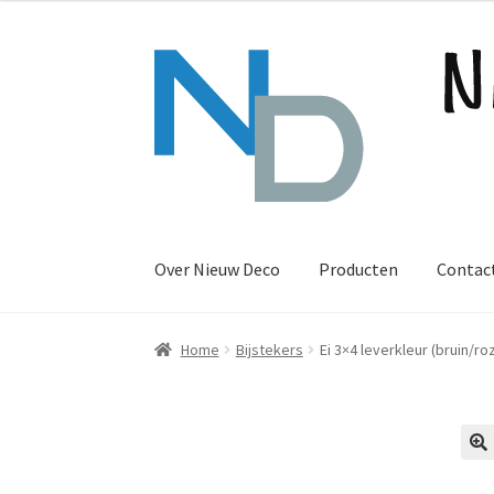
Ga
Ga
door
naar
naar
de
navigatie
inhoud
Over Nieuw Deco
Producten
Contac
Home
Bijstekers
Ei 3×4 leverkleur (bruin/