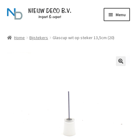
Ga
Ga
Menu
door
naar
naar
de
Over Nieuw Deco
navigatie
inhoud
Home
Bijstekers
Glascup wit op steker 13,5cm (20)
Producten
Contact