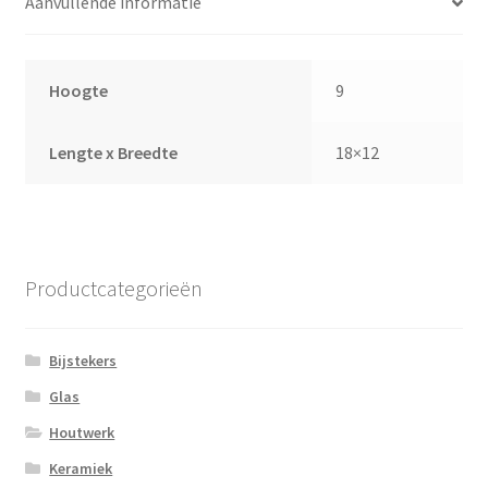
Aanvullende informatie
Hoogte
9
Lengte x Breedte
18×12
Productcategorieën
Bijstekers
Glas
Houtwerk
Keramiek