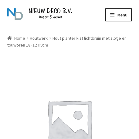
Ga
Ga
Menu
door
naar
naar
de
Over Nieuw Deco
navigatie
inhoud
Home
Houtwerk
Hout planter kist lichtbruin met slotje en
touworen 18×12 H9cm
Producten
Contact