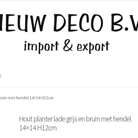
t
 bruin met hendel 14×14 H12cm
Hout planter lade grijs en bruin met hendel
14×14 H12cm