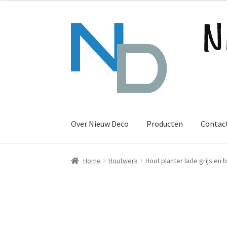
Ga
Ga
door
naar
naar
de
navigatie
inhoud
Over Nieuw Deco
Producten
Contac
Home
Houtwerk
Hout planter lade grijs en