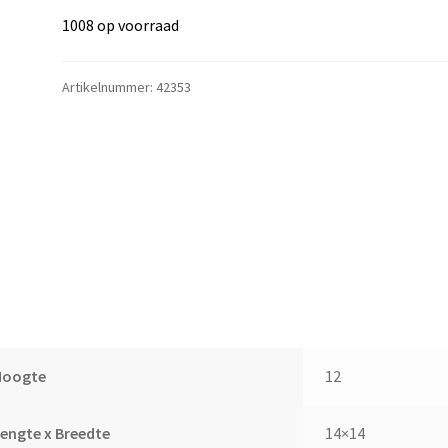
1008 op voorraad
Artikelnummer:
42353
Hoogte
12
engte x Breedte
14×14