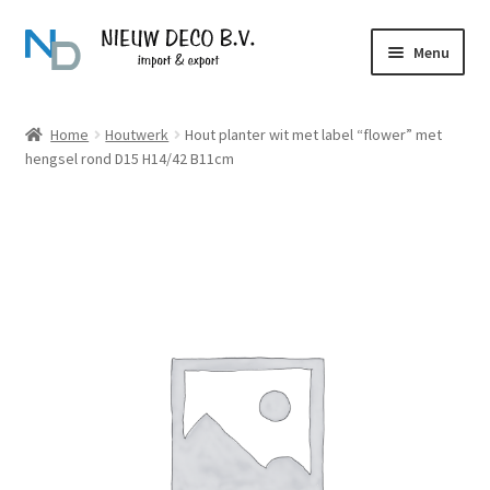
Ga
Ga
Menu
door
naar
naar
de
Over Nieuw Deco
navigatie
inhoud
Home
Houtwerk
Hout planter wit met label “flower” met
hengsel rond D15 H14/42 B11cm
Producten
Contact