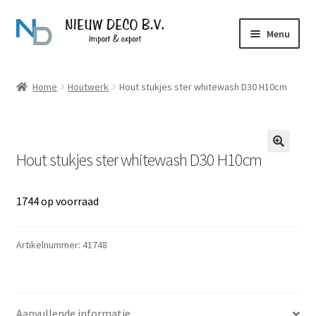
Ga
Ga
Menu
door
naar
naar
de
Over Nieuw Deco
navigatie
inhoud
Home
Houtwerk
Hout stukjes ster whitewash D30 H10cm
Producten
Contact
Hout stukjes ster whitewash D30 H10cm
1744 op voorraad
Artikelnummer:
41748
Aanvullende informatie