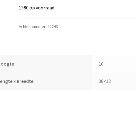
1380 op voorraad
Artikelnummer:
42243
Hoogte
10
engte x Breedte
38×13