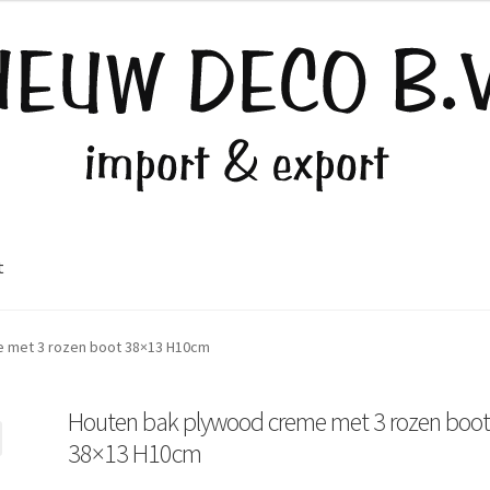
t
 met 3 rozen boot 38×13 H10cm
Houten bak plywood creme met 3 rozen boo
38×13 H10cm