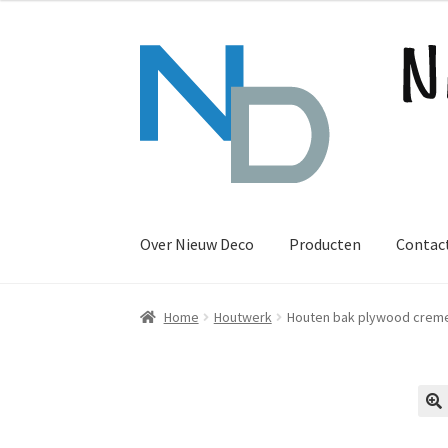
Ga
Ga
door
naar
naar
de
navigatie
inhoud
Over Nieuw Deco
Producten
Contac
Home
Houtwerk
Houten bak plywood creme