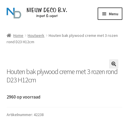
Ga
Ga
Menu
door
naar
naar
de
Over Nieuw Deco
navigatie
inhoud
Home
Houtwerk
Houten bak plywood creme met 3 rozen
rond D23 H12cm
Producten
Contact
Houten bak plywood creme met 3 rozen rond
D23 H12cm
2960 op voorraad
Artikelnummer:
42238