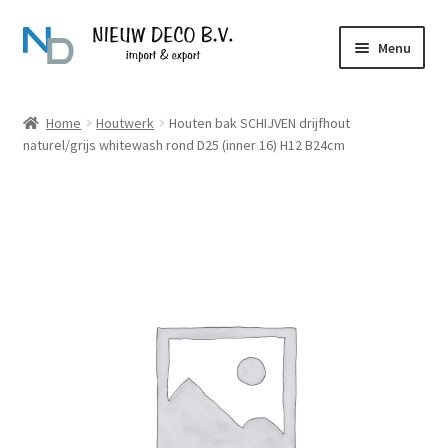
Ga
Ga
Menu
door
naar
naar
de
Over Nieuw Deco
navigatie
inhoud
Home
Houtwerk
Houten bak SCHIJVEN drijfhout
naturel/grijs whitewash rond D25 (inner 16) H12 B24cm
Producten
Contact