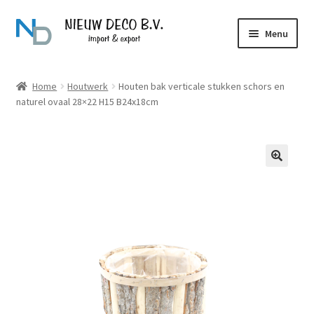
Ga
Ga
Menu
door
naar
naar
de
Over Nieuw Deco
navigatie
inhoud
Home
Houtwerk
Houten bak verticale stukken schors en
naturel ovaal 28×22 H15 B24x18cm
Producten
Contact