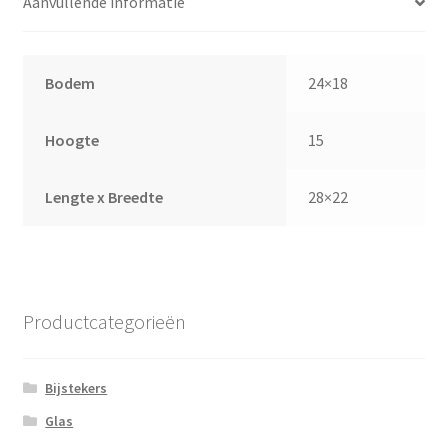
Aanvullende informatie
Bodem
24×18
Hoogte
15
Lengte x Breedte
28×22
Productcategorieën
Bijstekers
Glas