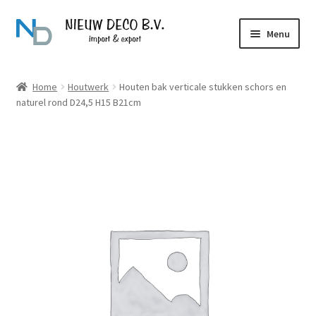
Ga
Ga
Menu
door
naar
naar
de
Over Nieuw Deco
navigatie
inhoud
Home
Houtwerk
Houten bak verticale stukken schors en
naturel rond D24,5 H15 B21cm
Producten
Contact