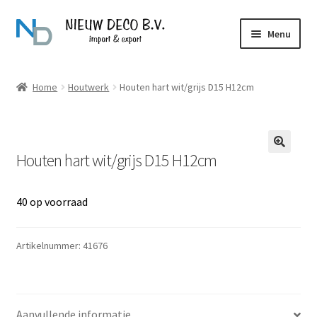
Ga
Ga
Menu
door
naar
naar
de
Over Nieuw Deco
navigatie
inhoud
Home
Houtwerk
Houten hart wit/grijs D15 H12cm
Producten
Contact
Houten hart wit/grijs D15 H12cm
40 op voorraad
Artikelnummer:
41676
Aanvullende informatie