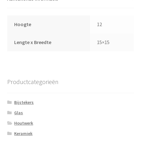
Hoogte
12
Lengte x Breedte
15×15
Productcategorieën
Bijstekers
Glas
Houtwerk
Keramiek