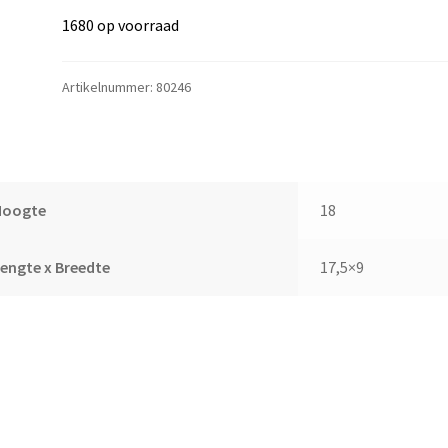
1680 op voorraad
Artikelnummer:
80246
Hoogte
18
engte x Breedte
17,5×9