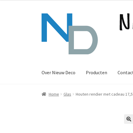
Ga
Ga
door
naar
naar
de
navigatie
inhoud
Over Nieuw Deco
Producten
Contac
Home
Glas
Houten rendier met cadeau 17,5