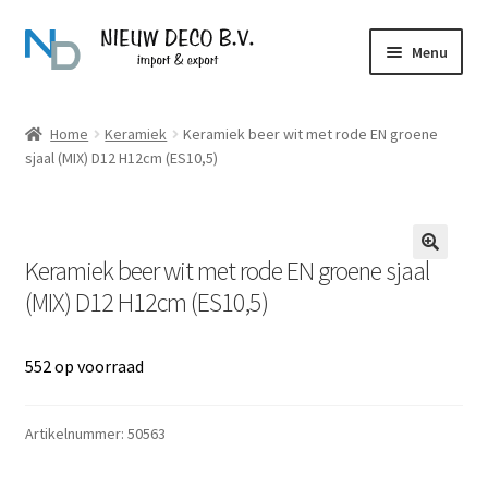
Ga
Ga
Menu
door
naar
naar
de
Over Nieuw Deco
navigatie
inhoud
Home
Keramiek
Keramiek beer wit met rode EN groene
sjaal (MIX) D12 H12cm (ES10,5)
Producten
Contact
Keramiek beer wit met rode EN groene sjaal
(MIX) D12 H12cm (ES10,5)
552 op voorraad
Artikelnummer:
50563