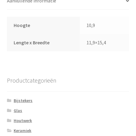
Aanvullende informatie
Hoogte
10,9
Lengte x Breedte
11,9×15,4
Productcategorieën
Bijstekers
Glas
Houtwerk
Keramiek