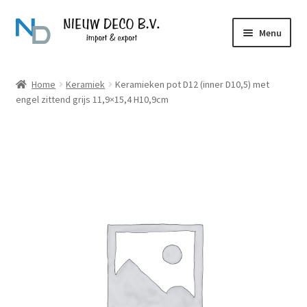
Ga
Ga
Menu
door
naar
naar
de
Over Nieuw Deco
navigatie
inhoud
Home
Keramiek
Keramieken pot D12 (inner D10,5) met
engel zittend grijs 11,9×15,4 H10,9cm
Producten
Contact