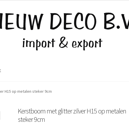
t
ver H15 op metalen steker 9cm
Kerstboom met glitter zilver H15 op metalen
steker 9cm