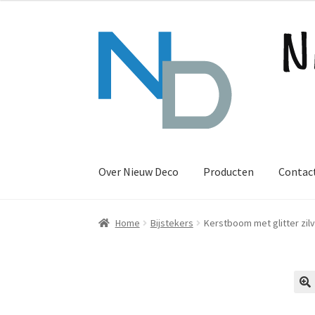
Ga
Ga
door
naar
naar
de
navigatie
inhoud
Over Nieuw Deco
Producten
Contac
Home
Bijstekers
Kerstboom met glitter zil