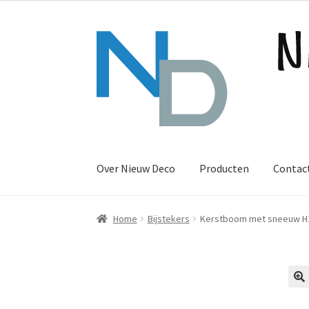
Ga
Ga
door
naar
naar
de
navigatie
inhoud
Over Nieuw Deco
Producten
Contac
Home
Bijstekers
Kerstboom met sneeuw H1