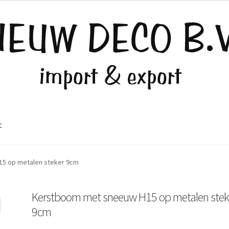
t
5 op metalen steker 9cm
Kerstboom met sneeuw H15 op metalen stek
9cm