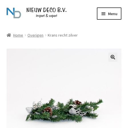
Ga
Ga
Menu
door
naar
naar
de
Over Nieuw Deco
navigatie
inhoud
Home
Overigen
Krans recht zilver
Producten
Contact