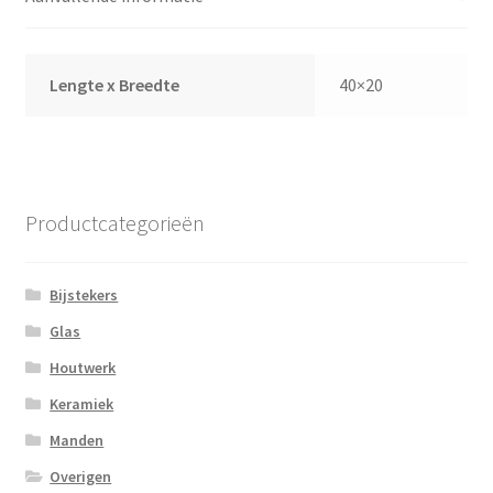
Lengte x Breedte
40×20
Productcategorieën
Bijstekers
Glas
Houtwerk
Keramiek
Manden
Overigen