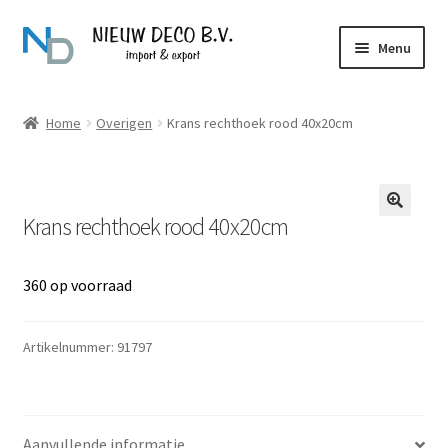
Ga
Ga
Menu
door
naar
naar
de
Over Nieuw Deco
navigatie
inhoud
Home
Overigen
Krans rechthoek rood 40x20cm
Producten
Contact
Krans rechthoek rood 40x20cm
360 op voorraad
Artikelnummer:
91797
Aanvullende informatie