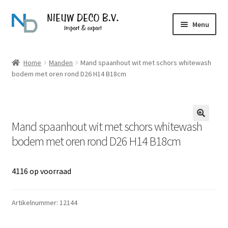
Ga
Ga
Menu
door
naar
naar
de
Over Nieuw Deco
navigatie
inhoud
Home
Manden
Mand spaanhout wit met schors whitewash
bodem met oren rond D26 H14 B18cm
Producten
Contact
Mand spaanhout wit met schors whitewash
bodem met oren rond D26 H14 B18cm
4116 op voorraad
Artikelnummer:
12144