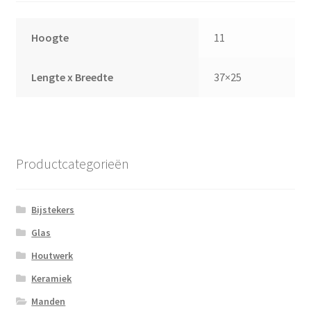
Hoogte
11
Lengte x Breedte
37×25
Productcategorieën
Bijstekers
Glas
Houtwerk
Keramiek
Manden