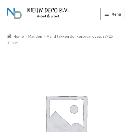
Ga
Ga
Menu
door
naar
naar
de
Over Nieuw Deco
navigatie
inhoud
Home
Manden
Mand takken donkerbruin ovaal 37×25
H11cm
Producten
Contact