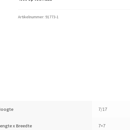
Artikelnummer:
91773-1
Hoogte
7/17
engte x Breedte
7×7