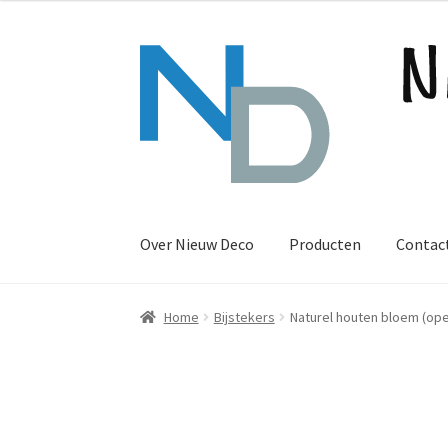
Ga
Ga
door
naar
naar
de
navigatie
inhoud
Over Nieuw Deco
Producten
Contac
Home
Bijstekers
Naturel houten bloem (op