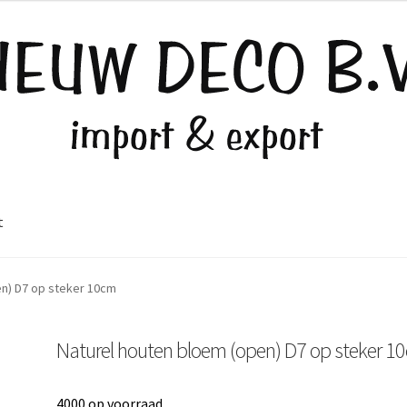
t
en) D7 op steker 10cm
Naturel houten bloem (open) D7 op steker 1
4000 op voorraad