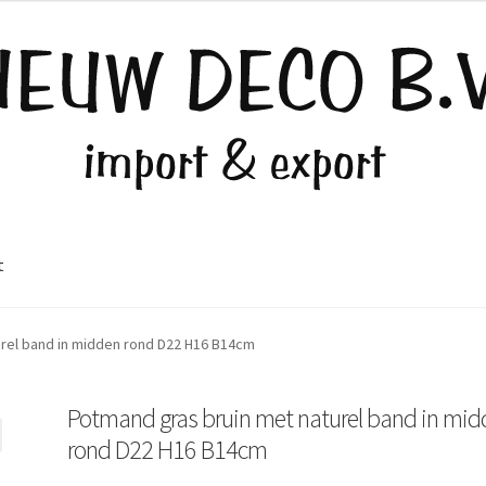
t
rel band in midden rond D22 H16 B14cm
Potmand gras bruin met naturel band in mi
rond D22 H16 B14cm