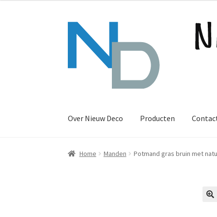
Ga
Ga
door
naar
naar
de
navigatie
inhoud
Over Nieuw Deco
Producten
Contac
Home
Manden
Potmand gras bruin met natu