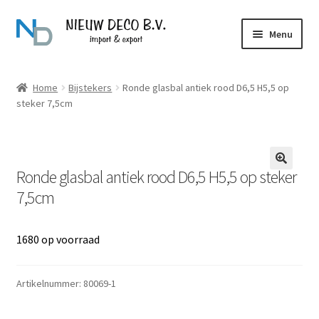
Ga
Ga
Menu
door
naar
naar
de
Over Nieuw Deco
navigatie
inhoud
Home
Bijstekers
Ronde glasbal antiek rood D6,5 H5,5 op
steker 7,5cm
Producten
Contact
Ronde glasbal antiek rood D6,5 H5,5 op steker
7,5cm
1680 op voorraad
Artikelnummer:
80069-1