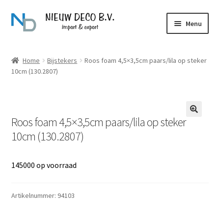
Ga
Ga
Menu
door
naar
naar
de
Over Nieuw Deco
navigatie
inhoud
Home
Bijstekers
Roos foam 4,5×3,5cm paars/lila op steker
10cm (130.2807)
Producten
Contact
Roos foam 4,5×3,5cm paars/lila op steker
10cm (130.2807)
145000 op voorraad
Artikelnummer:
94103