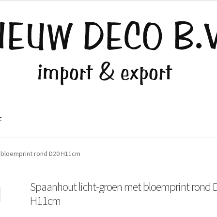
t
 bloemprint rond D20 H11cm
Spaanhout licht-groen met bloemprint rond 
H11cm