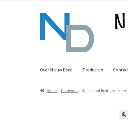
Ga
Ga
door
naar
naar
de
navigatie
inhoud
Over Nieuw Deco
Producten
Contac
Home
Houtwerk
Spaanhout licht-groen met