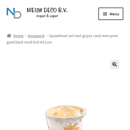
Ga
Ga
Menu
door
naar
naar
de
Over Nieuw Deco
navigatie
inhoud
Home
Houtwerk
Spaanhout wit met grijze rand met print
geel blad rond D20 H11cm
Producten
Contact