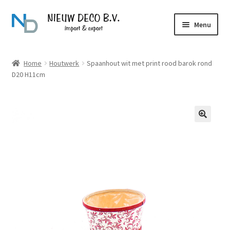
Ga
Ga
Menu
door
naar
naar
de
Over Nieuw Deco
navigatie
inhoud
Home
Houtwerk
Spaanhout wit met print rood barok rond
D20 H11cm
Producten
Contact