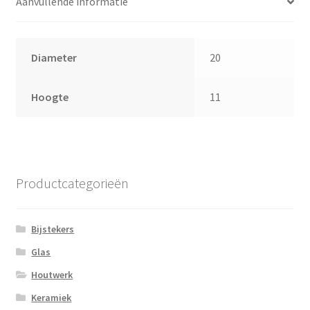
Aanvullende informatie
Diameter
20
Hoogte
11
Productcategorieën
Bijstekers
Glas
Houtwerk
Keramiek