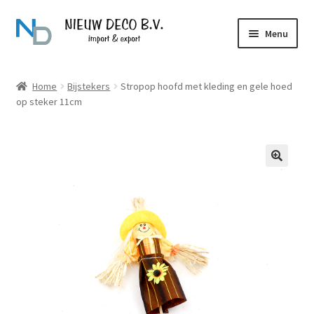
Ga
Ga
Menu
door
naar
naar
de
Over Nieuw Deco
navigatie
inhoud
Home
Bijstekers
Stropop hoofd met kleding en gele hoed
op steker 11cm
Producten
Contact