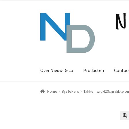
Ga
Ga
door
naar
naar
de
navigatie
inhoud
Over Nieuw Deco
Producten
Contac
Home
Bijstekers
Takken wit H20cm dikte on