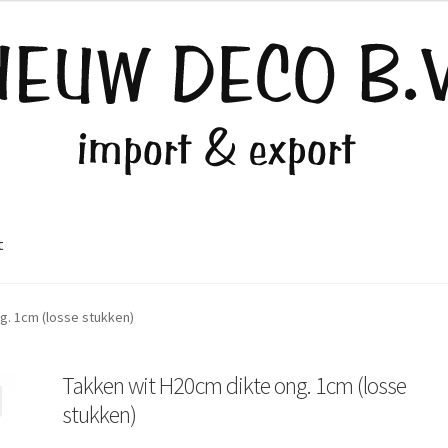
t
g. 1cm (losse stukken)
Takken wit H20cm dikte ong. 1cm (losse
stukken)