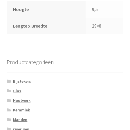
Hoogte
9,5
Lengte x Breedte
29×8
Productcategorieën
Bijstekers
Glas
Houtwerk
Keramiek
Manden
Overigen