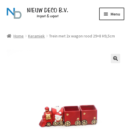
Ga
Ga
Menu
door
naar
naar
de
Over Nieuw Deco
navigatie
inhoud
Home
Keramiek
Trein met 2x wagon rood 29×8 H9,5cm
Producten
Contact