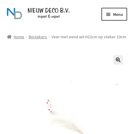
Ga
Ga
Menu
door
naar
naar
de
Over Nieuw Deco
navigatie
inhoud
Home
Bijstekers
Veer met eend wit H22cm op steker 10cm
Producten
Contact