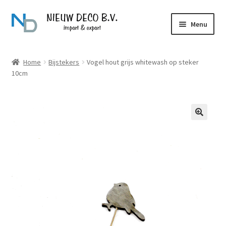
Ga
Ga
Menu
door
naar
naar
de
Over Nieuw Deco
navigatie
inhoud
Home
Bijstekers
Vogel hout grijs whitewash op steker
10cm
Producten
Contact