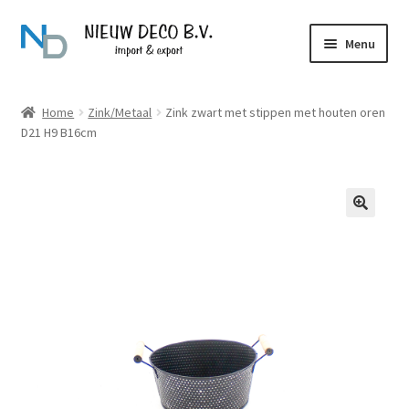
Ga
Ga
Menu
door
naar
naar
de
Over Nieuw Deco
navigatie
inhoud
Home
Zink/Metaal
Zink zwart met stippen met houten oren
D21 H9 B16cm
Producten
Contact