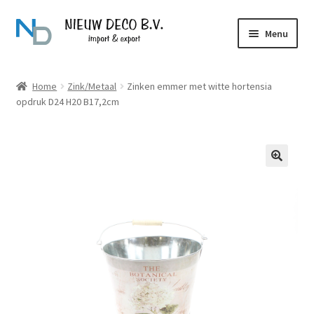
Ga
Ga
Menu
door
naar
naar
de
Over Nieuw Deco
navigatie
inhoud
Home
Zink/Metaal
Zinken emmer met witte hortensia
opdruk D24 H20 B17,2cm
Producten
Contact