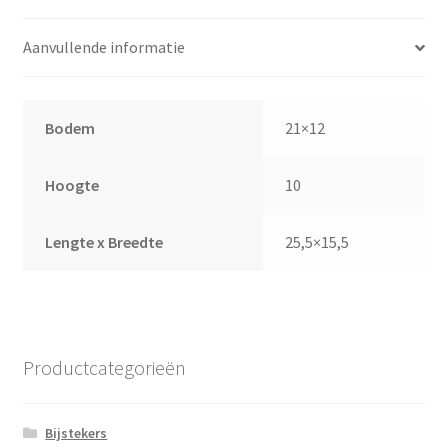
Aanvullende informatie
Bodem
21×12
Hoogte
10
Lengte x Breedte
25,5×15,5
Productcategorieën
Bijstekers