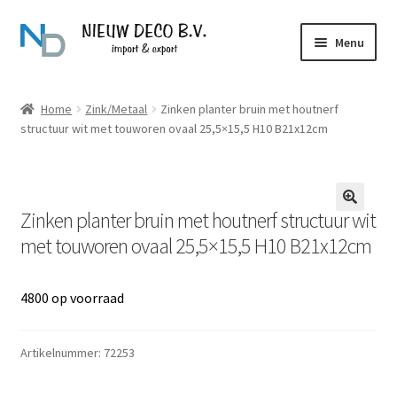
Ga
Ga
Menu
door
naar
naar
de
Over Nieuw Deco
navigatie
inhoud
Home
Zink/Metaal
Zinken planter bruin met houtnerf
structuur wit met touworen ovaal 25,5×15,5 H10 B21x12cm
Producten
Contact
Zinken planter bruin met houtnerf structuur wit
met touworen ovaal 25,5×15,5 H10 B21x12cm
4800 op voorraad
Artikelnummer:
72253