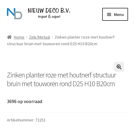
Ga
Ga
Menu
door
naar
naar
de
Over Nieuw Deco
navigatie
inhoud
Home
Zink/Metaal
Zinken planter roze met houtnerf
structuur bruin met touworen rond D25 H10 B20cm
Producten
Contact
Zinken planter roze met houtnerf structuur
bruin met touworen rond D25 H10 B20cm
3696 op voorraad
Artikelnummer:
72251