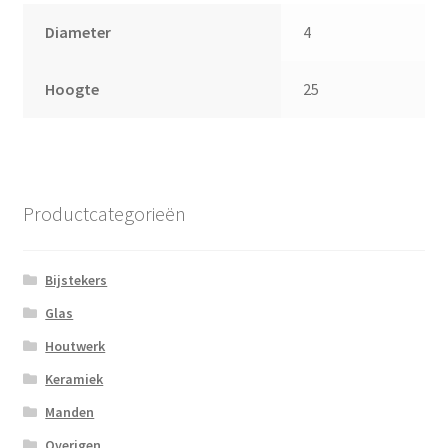
Diameter
4
Hoogte
25
Productcategorieën
Bijstekers
Glas
Houtwerk
Keramiek
Manden
Overigen