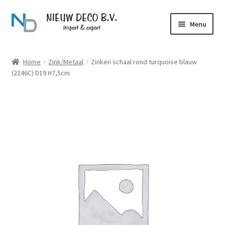
Ga
Ga
Menu
door
naar
naar
de
Over Nieuw Deco
navigatie
inhoud
Home
Zink/Metaal
Zinken schaal rond turquoise blauw
(2246C) D19 H7,5cm
Producten
Contact