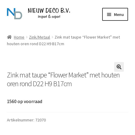
Ga
Ga
Menu
door
naar
naar
de
Over Nieuw Deco
navigatie
inhoud
Home
Zink/Metaal
Zink mat taupe “Flower Market” met
houten oren rond D22 H9 B17cm
Producten
Contact
Zink mat taupe “Flower Market” met houten
oren rond D22 H9 B17cm
1560 op voorraad
Artikelnummer:
72070