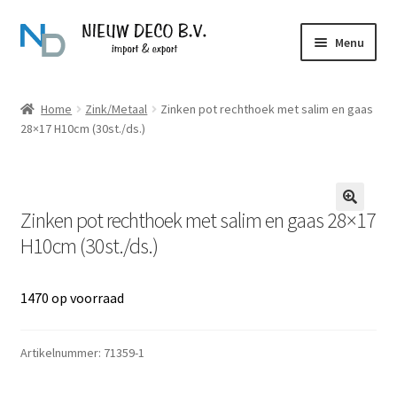
Ga
Ga
Menu
door
naar
naar
de
Over Nieuw Deco
navigatie
inhoud
Home
Zink/Metaal
Zinken pot rechthoek met salim en gaas
28×17 H10cm (30st./ds.)
Producten
Contact
Zinken pot rechthoek met salim en gaas 28×17
H10cm (30st./ds.)
1470 op voorraad
Artikelnummer:
71359-1