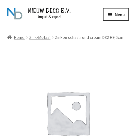
Ga
Ga
Menu
door
naar
naar
de
Over Nieuw Deco
navigatie
inhoud
Home
Zink/Metaal
Zinken schaal rond cream D32 H9,5cm
Producten
Contact